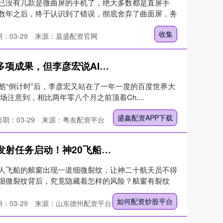
已没有几款是微曲屏的手机了，绝大多数都是直屏手
数年之后，终于认识到了错误，彻底舍弃了曲面屏，务
收集
：03-29
来源：嘉盛配资官网
盛鑫配资APP下载 百度推出多项成果，但李彦宏说AI创新并非“从从容容游刃有余”
炫酷“倒计时”后，李彦宏又站在了一年一度的百度世界大
注意到，相比两年零八个月之前顶着Ch....
盛鑫配资APP下载
日期：03-29
来源：粤友配资平台
如何配资炒股平台 神舟22号发射任务启动！神20飞船还能修吗？舷窗有裂纹为何不能用
人飞船的舷窗出现一道细微裂纹，让神二十航天员不得
细微裂纹背后，究竟隐藏着怎样的风险？舷窗有裂纹
如何配资炒股平台
：03-29
来源：山东德州配资平台