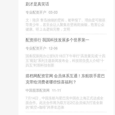
攻”，妻子被摸屁股，丈夫被砸头，评论区辣眼
_贫民窟_女性_地方
专业炒股配资
10-22
国内美景无数，服务周到，有人却偏要往危险之地
钻。 近日，一中国旅游博主竟带着妻子勇闯印度最大
贫民窟。 要知道，印度犯罪率
富邦优配 2025世界VR产业大会10月启幕 聚焦
AI眼镜和VR大空间新赛道
专业配资开户
12-08
“AI眼镜互动、虚拟智能体服务、具身机器人、AR明信
片等，一批技术应用和互动体验展示将云集全球VR产
业盛会。”备受社会关
金港赢配资APP下载 天生无界，城野随心！极
氪7X城市商圈越野挑战秀燃动重庆_系统_智能
_性能
专业炒股配资
10-24