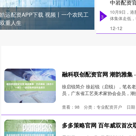
10月9日，港
皓运配资APP下载 视频丨一个农民工
3
体集体走低，华
双重人生
12-12
徐启锐简介 徐起锐（启锐），笔名老
员，广东省工艺美术家协会会员，潮州
查看：
98
分类：
专业配资开户
日期：