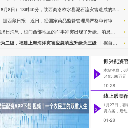
今天（8月8日）13时40分，陕西商洛柞水县泥石流灾害造成的2名失联人员中，最后1名失联人员被找到，已确认不幸遇难，此次泥石流灾害共造成3人不幸遇难。目前当地卫生防疫人员已展开全面消杀防疫工作，并妥善做好善后工作。（央视新闻）
据西藏日报，近日，经国家药品监督管理局严格审评审批，由西藏自治区人民医院副院长、西藏高原医学研究所所长格桑罗布教授担任主要研究者的乙酰唑胺缓释胶囊正式获批上市，成为国内首个获批具有预防急性高原病适应症的药品。该药品的获批上市，结束了我国无专门预防急性高原病专用药的历史，进一步丰富了高原医学防治手段，为高原群众、广大进藏人群及高原重大项目建设提供了坚实的健康保障，同时有力提升了西藏在国际高原医学领域的科研影响力。
据伊朗方面8日消息，也门西部地区的军事冲突出现了升级。消息称，有报告显示，也门胡塞武装与所谓沙特支持的“雇佣兵”在也门西部荷台达省豪亥地区的北部区域发生激烈冲突。（央视新闻）
级为二级，福建上海海洋灾害应急响应升级为三级
据自然资源部，今年第9号台风“白海豚”（强台风级）正逐渐向我国东南沿海靠近，受其影响，8月7日—8日，东海出现6—9米狂浪到狂涛区，达到近海橙色警报级别；浙江近岸海域海浪出现3—5米大浪到巨浪，达到橙色预警级别。预计未来24小时，江苏南通至浙江温州将出现最大160cm风暴增水，浙江近岸海域将出现5—8米的巨浪到狂浪，海浪预警级别为红色。根据《海洋灾害应急预案》规定，自然资源部于8月8日将浙江的海洋灾害应急响应升级为二级，将福建和上海的海洋灾害应急响应升级为三级。要求浙江、上海、福建、江苏等受影响省份自然资源（海洋）主管部门、国家海洋环境预报中心、自然资源部海洋减灾中心、自然资源部东海局等单位组织做好应急监测、会商研判、预报预警以及灾害调查评估等工作。受此次台风过程影响，我国东海海域风大浪高，海况恶劣，提醒海上航行作业的船只远离危险海域，沿海各有关单位提前采取防潮避浪措施，有效防范可能带来海水倒灌风险。
本站消息，6月
1
5195.66万元
10-28
1月27日，赛
2
资方案，启动
01-28