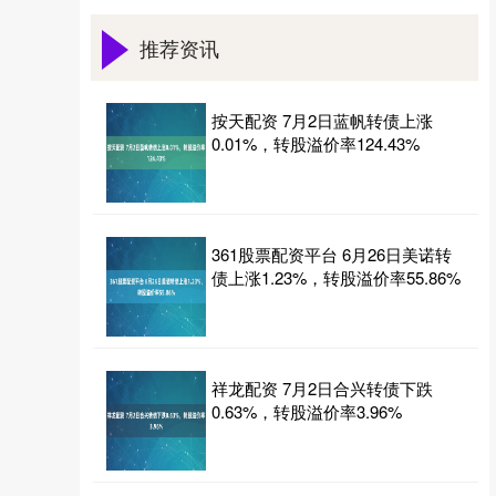
6月20日至6月22日，极氪7X在重庆核心商圈金沙天
街举办一场“天生无界 城野随心”城市越野挑战活动，
推荐资讯
以沉浸式实景挑战将
按天配资 7月2日蓝帆转债上涨
0.01%，转股溢价率124.43%
361股票配资平台 6月26日美诺转
债上涨1.23%，转股溢价率55.86%
祥龙配资 7月2日合兴转债下跌
0.63%，转股溢价率3.96%