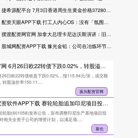
捷希源配平台 7月3日香港周生生黄金价格37280港币/两
配资天眼APP下载 打工人内心OS：没有「氛围编码」我可怎么
摆渡配资网官网 加拿大总理卡尼达沃斯演讲：旧秩序已死 中等国
股城网配资APP下载 豫光金铅：公司在冶炼环节会产出海绵钯副
振兴配资官网 6月26日欧22转债下跌0.02%，转股溢价率150.11%
26日欧22转债收盘下跌0.02%，报115.94元/张，成交额
，转股溢价率150.11....
振兴配资官网
线上股票配资软件APP下载 赛轮轮胎追加印尼项目投资至近3亿美元 加码海外产能布局
轮轮胎(601058)发布公告，宣布调整印尼生产基地项目投
对相关全资子公司的增资计划，以满足项....
塞伦