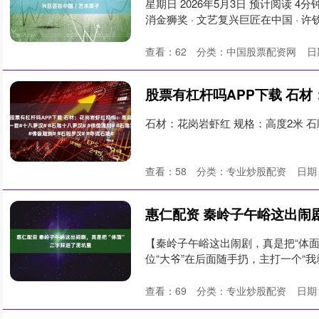
星期日 2026年5月3日 预计阅读 
消金狮奖 · 文艺复兴巨匠在中国 · 许钦
查看：
62
分类：
中国股票配资网
日
石材：花岗岩虾红 规格：高度2米 石雕
查看：
58
分类：
专业炒股配资
日期：
【秦岭子午峪这出闹剧，真是把“体
位“大爷”在后面随手扔，主打一个“我就
查看：
69
分类：
专业炒股配资
日期：