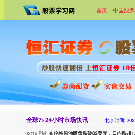
中国股票
首页
全球7×24小时市场快讯
北京时间:
202
02:16 PM
布伦特原油暗盘跌破82美元，日内跌超1.