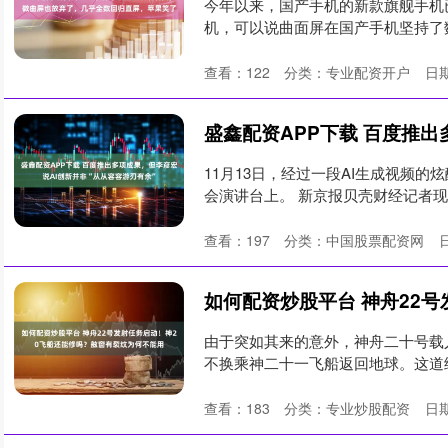
今年以来，国产手机的新款旗舰手机
机，可以说曲面屏在国产手机坚持了
实....
查看：
122
分类：
专业配资开户
日期
11月13日，经过一段AI生成视频的
会演讲台上。 新京报贝壳财经记者现场
查看：
197
分类：
中国股票配资网
由于突如其来的意外，神舟二十号载
不换乘神二十一飞船返回地球。这道
为....
查看：
183
分类：
专业炒股配资
日期