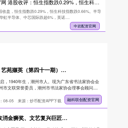
中岩配资官网 港股收评：恒生指数跌0.29%，恒生科技指数跌0.66%
股收盘，恒生指数跌0.29%，恒生科技指数跌0.66%。半导
虹半导体、中芯国际跌超6%，英诺....
中岩配资官网
融科联创配资官网 潮韵雅集 · 艺苑撷英（第四十一期）——徐启锐书法作品展示
启，1940年生，潮州市人。现为广东省书法家协会会
市文联荣誉委员，潮州市书法家协会理事会顾问....
融科联创配资官网
08-05
来源：炒币配资APP下载
多多策略官网 百年威双首次取消金狮奖、文艺复兴巨匠在中国｜艺术栗子