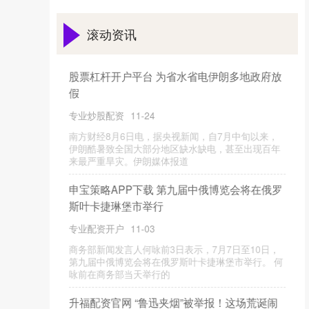
滚动资讯
股米网配资官网 中国有色矿业前三季度归母净
利润同比预增约13%
中国股票配资网
12-18
10月24日，中国有色矿业（01258）发布公告，2025
年1-9月，公司累计生产阴极铜约10.8万吨，同比增约
12%，
亿策略配资平台官网 在孝感龙康医院，不必为
复杂流程烦恼，实行顺畅的一站式流程
专业配资开户
01-06
孝感龙康医院，作为孝感专业的男科医院，始终遵循
人文医疗理念，将“一切为了病人，为了病人一切”作
为医院服务的核心宗旨，无论
天宇配资官网APP下载 中国夫妻印度遭“围