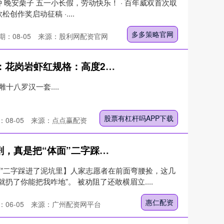
4分钟 晚安栗子 五一小长假，劳动快乐！ · 百年威双首次取
松创作奖启动征稿 ·....
多多策略官网
期：08-05
来源：股利网配资官网
股票有杠杆吗APP下载 石材：花岗岩虾红规格：高度2米石雕十八罗汉一套#十八罗汉# #石雕十八罗汉# #佛像雕刻# #石雕罗汉# #寺院石雕#
十八罗汉一套....
股票有杠杆吗APP下载
08-05
来源：点点赢配资
惠仁配资 秦岭子午峪这出闹剧，真是把“体面”二字踩进了泥坑里
面”二字踩进了泥坑里】人家志愿者在前面弯腰捡，这几
扔了你能把我咋地”。 被劝阻了还敢横眉立....
惠仁配资
06-05
来源：广州配资网平台