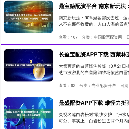
南京新玩法：90%游客都没去过，这
来不在那些收费的、人山人海的景点里
查看：
187
分类：
中国股票配资网
长盈宝配资APP下载 西藏
大雪覆盖的白普隆沟牧场（3月21日
芝市波密县的白普隆沟牧场依然白雪皑
查看：
62
分类：
专业配资开户
日期：
央视名嘴白岩松对“最快女护士”张
可分。事实上，白岩松过去两个月内已两