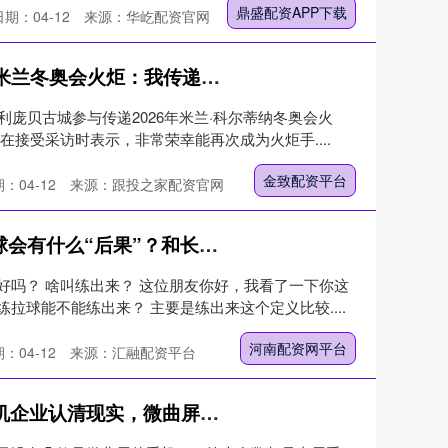
鼎盛配资APP下载
日期：04-12
来源：华屹配资官网
金致配资平台 71岁成龙传递米兰冬奥会火炬：我传递的不仅是火焰，更是爱与和平
利庞贝古城参与传递2026年米兰·科尔蒂纳冬奥会火
在接受采访时表示，非常荣幸能再次成为火炬手....
金致配资平台
：04-12
来源：跟投之家配资官网
河南配资网平台 和长胶练拉球会有什么“后果”？和长胶练球到底好不好？
好吗？ 啥叫练出来？ 这位朋友你好，我看了一下你这
拉球能不能练出来？ 主要是练出来这个定义比较....
河南配资网平台
：04-12
来源：汇融配资平台
天津股票配资网APP下载 手机企业认清现实，微曲屏也放弃了，几乎全数回归直屏，苹果笑了