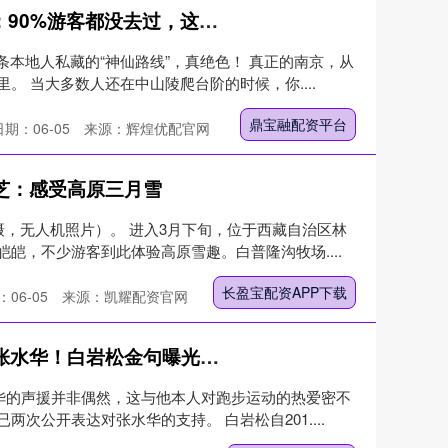
鼎宝融配资平台 南京新玩法：90%游客都没去过，这条本地人私藏的“神仙路线”，真绝色
条本地人私藏的“神仙路线”，真绝色！ 真正的南京，从
。 当大多数人还在中山陵爬台阶的时候，你....
鼎宝融配资平台
日期：06-05
来源：辉煌优配官网
林芝：感受高原三月雪
摄，无人机照片）。 进入3月下旬，位于西藏自治区林
皑，不少游客到此体验高原雪趣。白普隆沟牧场....
长盈宝配资APP下载
06-05
来源：凯耀配资官网
鼎盛配资APP下载 难怪力挺张水华！白岩松金句曝光：我一不跑步就难受
水华的声援并非偶然，这与他本人对跑步运动的热爱密不
次公开表达对张水华的支持。 白岩松自201....